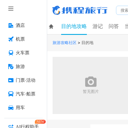
酒店
目的地攻略
游记
问答
机票
>
旅游攻略社区
目的地
火车票
旅游

门票·活动
暂无图片
汽车·船票
用车
NEW
AI行程助手