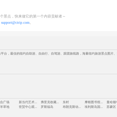
个景点，快来做它的第一个内容贡献者～
：
support@ctrip.com
。
游攻略平台，最佳的纽约自助游、自由行、自驾游、跟团旅线路，海量纽约旅游景点图片
合广场
新当代艺术博物馆
弗里克收藏馆
东村
摩根图书馆与博物馆
羊草地
世贸中心观景台
罗斯福岛
布朗克斯动物园
埃利斯岛国家移民博物馆
苏豪区
DUMBO艺术区