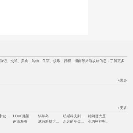
、游记、交通、美食、购物、住宿、娱乐、行程、指南等旅游攻略信息，了解更多
+更多
+更多
曼哈顿中城天际线
LOVE雕塑
锡蒂岛
明斯科夫剧院
特朗普大厦
南街海港
威廉斯堡大桥
永远的草莓地
圣约翰神明大教堂