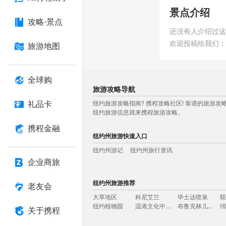
景点介绍
攻略·景点
还没有人介绍过这
欢迎投稿给我们
旅游地图
全球购
旅游攻略导航
纽约旅游攻略指南? 携程攻略社区! 靠谱的旅
礼品卡
纽约旅游信息就来携程旅游攻略。
携程金融
纽约州旅游快速入口
纽约州游记
纽约州旅行资讯
企业商旅
纽约州旅游攻略导航：
纽约
New York
紐約
뉴욕
ニューヨーク
纽约州旅游推荐
老友会
大草地区
科尼艾兰
毕士达喷泉
联
纽约植物园
温港文化中心植物园
布鲁克林儿童博物馆
绵
关于携程
联邦大厅国家纪念堂
修道院博物馆
中央公园动物园