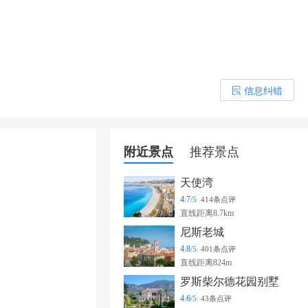
信息纠错
󰎒
附近景点
推荐景点
天使湾
4.7
/5
414条点评
直线距离8.7km
尼斯老城
4.8
/5
401条点评
直线距离824m
罗斯柴尔德花园别墅
4.6
/5
43条点评