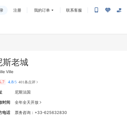
录
注册
我的订单
联系客服
尼斯老城
ille Ville
6.7
4.8
/5
401条点评
址
尼斯法国
放时间
全年全天开放

方电话
票务咨询
：
+33-625632830