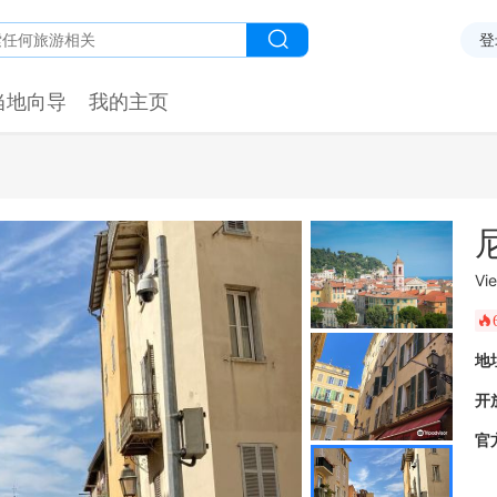
登
当地向导
我的主页
Vie
󰺂
地
开
官