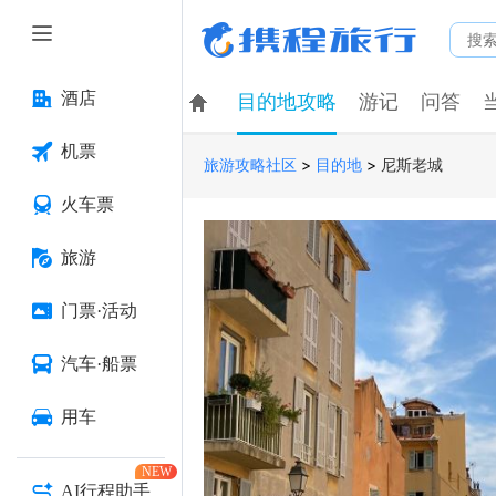
酒店
目的地攻略
游记
问答
机票
>
>
尼斯老城
旅游攻略社区
目的地
火车票
旅游
门票·活动
汽车·船票
用车
NEW
AI行程助手