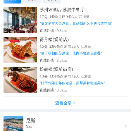
苏州W酒店·苏滟中餐厅
分
4.7
140
条点评
¥
450
/人
江浙菜
"
临窗尽赏大美湖景，菜品创新又不失传统精髓
"
直线距离45.8km
得月楼(观前店)
分
4.5
2398
条点评
¥
135
/人
江浙菜
"
创于明朝的苏菜馆，店内环境古色古香
"
直线距离48.0km
松鹤楼(观前街店)
分
4.3
1351
条点评
¥
142
/人
江浙菜
"
始于乾隆初年的老店，苏帮菜肴地道美味
"
直线距离48.0km
查看全部

尼斯

Nice