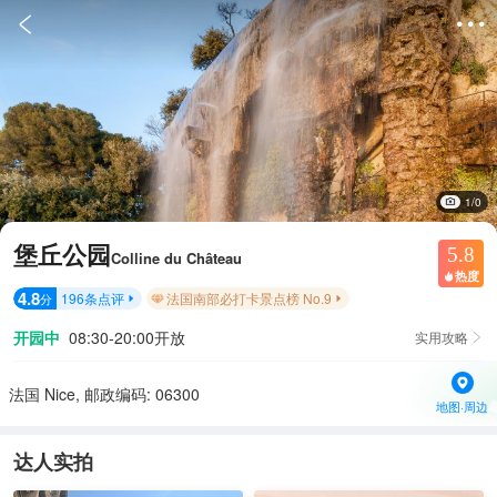


1/0
堡丘公园
5.8
Colline du Château
热度

4.8
196
条点评
法国南部必打卡景点榜 No.9
分


开园中
08:30-20:00开放
实用攻略

法国 Nice, 邮政编码: 06300
地图·周边
达人实拍