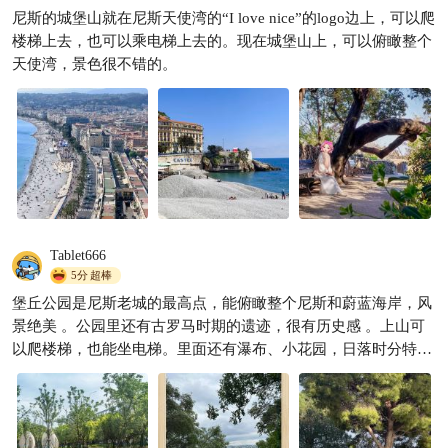
尼斯的城堡山就在尼斯天使湾的“I love nice”的logo边上，可以爬
尼斯天使湾｜南法果冻海，保
楼梯上去，也可以乘电梯上去的。现在城堡山上，可以俯瞰整个
姆级真实游玩攻略
天使湾，景色很不错的。
zy带你去旅行
175

Tablet666
5分
超棒
堡丘公园是尼斯老城的最高点，能俯瞰整个尼斯和蔚蓝海岸，风
景绝美 。公园里还有古罗马时期的遗迹，很有历史感 。上山可
以爬楼梯，也能坐电梯。里面还有瀑布、小花园，日落时分特别
美，超值得一去。