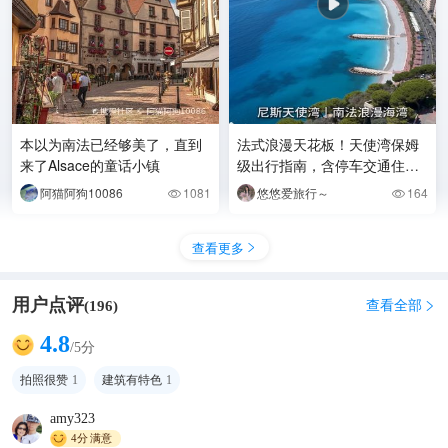
本以为南法已经够美了，直到
法式浪漫天花板！天使湾保姆
来了Alsace的童话小镇
级出行指南，含停车交通住宿
干货
阿猫阿狗10086
1081
悠悠爱旅行～
164


查看更多

用户点评
查看全部
(
196
)

4.8
/5分
拍照很赞
1
建筑有特色
1
amy323
4分
满意