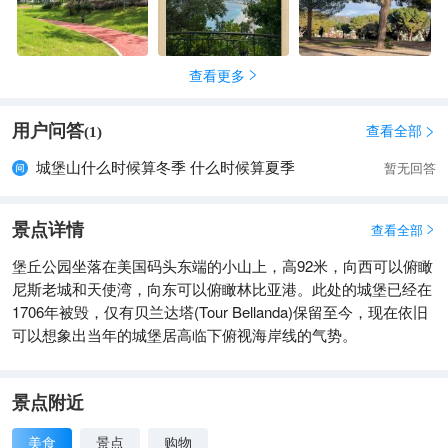
查看更多

用户问答
查看全部
(
1
)

城堡山什么时候算冬季 什么时候算夏季
暂无回答
景点详情
查看全部

堡丘公园坐落在美国码头东端的小山上，高92米，向西可以俯瞰
尼斯老城和天使湾，向东可以俯瞰林比亚港。此处的城堡已经在
1706年被毁，仅有贝兰达塔(Tour Bellanda)保留至今，现在依旧
可以想象出当年的城堡居高临下俯视海岸线的气势。
景点附近
美食
景点
购物