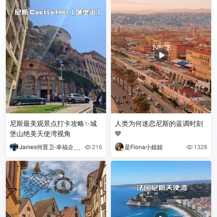
尼斯最美观景点打卡攻略✨城
人类为何迷恋尼斯的蓝调时刻
堡山绝美天使湾视角
💙
James何晋卫-幸福企业家
216
是Fiona小姐姐
1328

