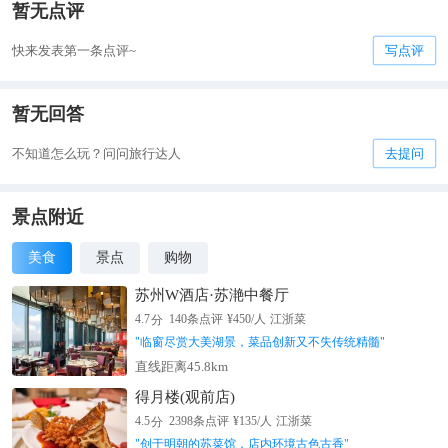
暂无点评
快来发表第一条点评~
写点评
暂无回答
不知道怎么玩？问问旅行达人
去提问
景点附近
美食
景点
购物
苏州W酒店·苏滟中餐厅
分
4.7
140
条点评
¥
450
/人
江浙菜
"
临窗尽赏大美湖景，菜品创新又不失传统精髓
"
直线距离45.8km
得月楼(观前店)
分
4.5
2398
条点评
¥
135
/人
江浙菜
"
创于明朝的苏菜馆，店内环境古色古香
"