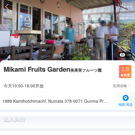


1/0
Mikami Fruits Garden
1.0
美果実フルーツ園
热度

今天10:00-18:00开放
实用攻略

1888 Kamihotchimachi, Numata 378-0071 Gunma Prefecture
地图·周边
达人实拍