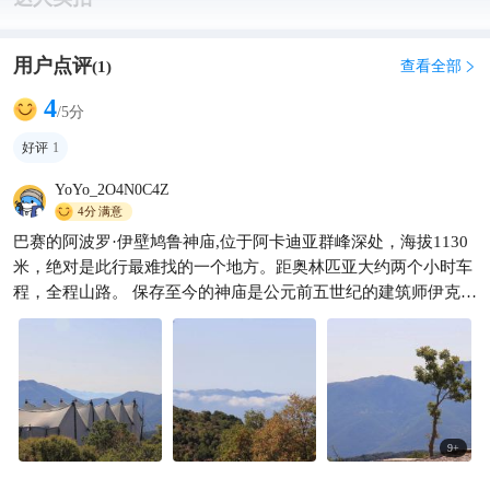
用户点评
查看全部
(
1
)

4
/5分
好评
1
YoYo_2O4N0C4Z
4分
满意
巴赛的阿波罗·伊壁鸠鲁神庙,位于阿卡迪亚群峰深处，海拔1130
米，绝对是此行最难找的一个地方。距奥林匹亚大约两个小时车
程，全程山路。 保存至今的神庙是公元前五世纪的建筑师伊克提
诺斯设计建造的。起因是公元前420年，当地曾暴发过一场瘟
疫，当地居民为了感谢拯救他们生命的医生伊壁鸠鲁，修建了这
座以阿波罗命名的药神庙作为纪念。 此后数千年间，因为地处偏
远，神庙被人们遗忘，恰恰因此得以很好的保存至今。1765年一
位法国建筑师重新发现了他。1836年开始对神庙进行了发掘。直
至今日，依旧有一些法国人在此对神庙进行整修。这座神庙1986
9
+
年被列入世界遗产名录，甚至比雅典卫城还要早。 今天神庙之外