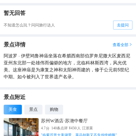
已建起了一个巨型的遮雨棚。虽然观感不如原先壮观，却是对这
座已有2500年历史的巨型建筑最好的保护。
暂无回答
不知道怎么玩？问问旅行达人
去提问
景点详情
查看全部

阿波罗 · 伊壁鸠鲁神庙坐落在希腊西南部伯罗奔尼撒大区麦西尼
亚州东北部一处雄伟而偏僻的地方，北临科林斯西湾，风光优
美。这座神庙是为康复之神和太阳神而建的，修于公元前5世纪
中期。如今被列入了世界遗产名录。
景点附近
美食
景点
购物
苏州W酒店·苏滟中餐厅
分
4.7
140
条点评
¥
450
/人
江浙菜
"
临窗尽赏大美湖景，菜品创新又不失传统精髓
"