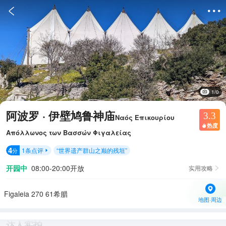


1/0
阿波罗 · 伊壁鸠鲁神庙
3.3
Ναός Επικουρίου
热度

Απόλλωνος των Βασσών Φιγαλείας
4
1
条点评
“
世界遗产群山之巅的残垣
”
分

开园中
08:00-20:00开放
实用攻略

Figaleia 270 61希腊
地图·周边
达人实拍