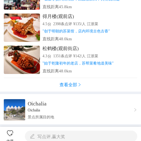
直线距离45.8km
得月楼(观前店)
分
4.5
2398
条点评
¥
135
/人
江浙菜
"
创于明朝的苏菜馆，店内环境古色古香
"
直线距离48.0km
松鹤楼(观前街店)
分
4.3
1351
条点评
¥
142
/人
江浙菜
"
始于乾隆初年的老店，苏帮菜肴地道美味
"
直线距离48.0km
查看全部

Oichalia

Oichalia
景点所属目的地

写点评,赢大奖

收藏