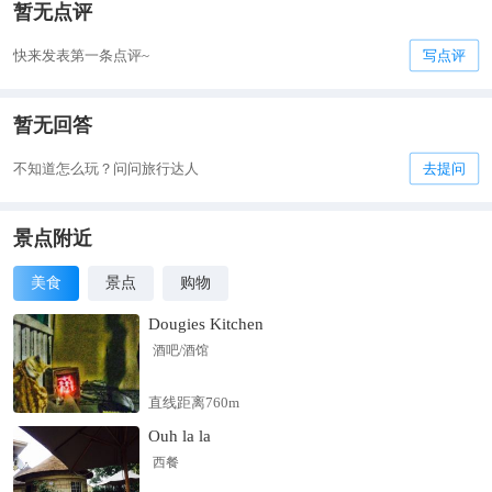
暂无点评
快来发表第一条点评~
写点评
暂无回答
不知道怎么玩？问问旅行达人
去提问
景点附近
美食
景点
购物
Dougies Kitchen
酒吧/酒馆
直线距离760m
Ouh la la
西餐