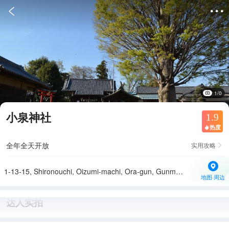


1/0
小泉神社
1.9
热度

全年全天开放
实用攻略

1-13-15, Shironouchi, Oizumi-machi, Ora-gun, Gunma Prefecture
地图·周边
达人实拍