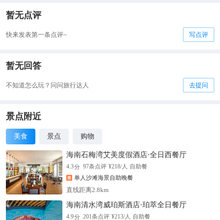
暂无点评
快来发表第一条点评~
写点评
暂无回答
不知道怎么玩？问问旅行达人
去提问
景点附近
美食
景点
购物
海南石梅湾艾美度假酒店·全日西餐厅
分
4.3
97
条点评
¥
218
/人
自助餐
单人沙滩海景自助晚餐
直线距离2.8km
海南清水湾威珀斯酒店·珀萃全日餐厅
分
4.9
201
条点评
¥
213
/人
自助餐