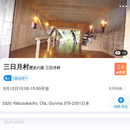


1/0
三日月村
2.6
歴史の里 三日月村
热度

4
1
条点评
分

8月12日10:00-15:00开放
实用攻略

3320 Yabuzukacho, Ota, Gunma 379-2301日本
地图·周边
达人实拍