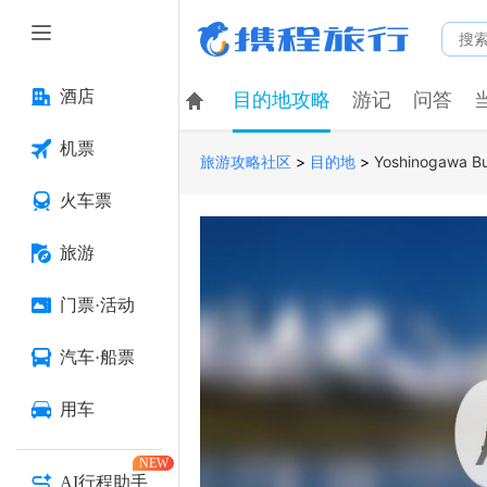
酒店
目的地攻略
游记
问答
机票
>
>
Yoshinogawa Bu
旅游攻略社区
目的地
火车票
旅游
门票·活动
汽车·船票
用车
NEW
AI行程助手