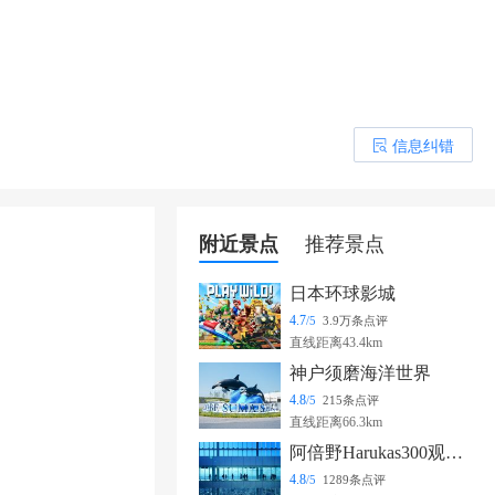
信息纠错
󰎒
附近景点
推荐景点
日本环球影城
4.7
/5
3.9万条点评
直线距离43.4km
神户须磨海洋世界
4.8
/5
215条点评
直线距离66.3km
阿倍野Harukas300观览台
4.8
/5
1289条点评