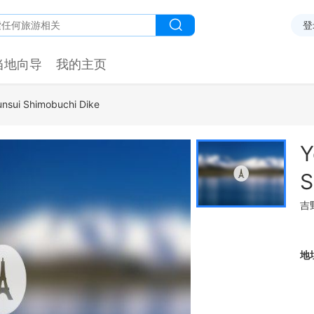
登
当地向导
我的主页
nsui Shimobuchi Dike
Y
S
吉
地