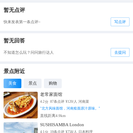
暂无点评
快来发表第一条点评~
写点评
暂无回答
不知道怎么玩？问问旅行达人
去提问
景点附近
美食
景点
购物
老常家面馆
分
4.2
87
条点评
¥
120
/人
河南菜
"
北方风味面馆，河南烩面原汁原味。
"
直线距离4.9km
SUSHISAMBA London
分
4.1
19
条点评
¥
758
/人
日本料理