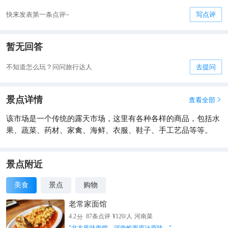
快来发表第一条点评~
写点评
暂无回答
不知道怎么玩？问问旅行达人
去提问
景点详情
查看全部

该市场是一个传统的露天市场，这里有各种各样的商品，包括水
果、蔬菜、药材、家禽、海鲜、衣服、鞋子、手工艺品等等。
景点附近
美食
景点
购物
老常家面馆
分
4.2
87
条点评
¥
120
/人
河南菜