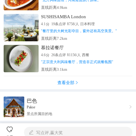
"
北方风味面馆，河南烩面原汁原味。
"
直线距离4.9km
SUSHISAMBA London
分
4.1
19
条点评
¥
758
/人
日本料理
"
餐厅里的大树光彩夺目，窗外还有高空美景。
"
直线距离7.2km
慕拉诺餐厅
分
4.6
26
条点评
¥
1156
/人
西餐
"
正宗意大利风味餐厅，营造非正式就餐氛围
"
直线距离3.1km
查看全部

巴色

Pakse
景点所属目的地

写点评,赢大奖
