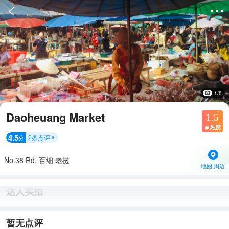


1/0
Daoheuang Market
1.5
热度

4.5
2
条点评
分

No.38 Rd, 百细 老挝
地图·周边
达人实拍
暂无点评