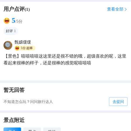
用户点评
查看全部
(
1
)

5
/5分
好评
1
甄嬛缓缓
5分
超棒
【景色】嘻嘻嘻嘻这这里还是很不错的哦，超级喜欢的呢，这里
看起来很棒的样子，还是很棒的感觉呢嘻嘻嘻
暂无回答
不知道怎么玩？问问旅行达人
去提问
景点附近