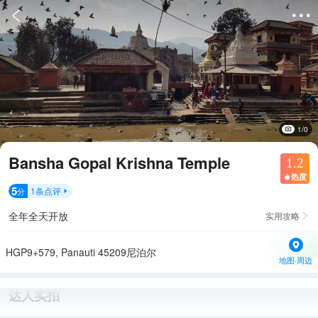


1/0
Bansha Gopal Krishna Temple
1.2
热度

5
1
条点评
分

全年全天开放
实用攻略

HGP9+579, Panauti 45209尼泊尔
地图·周边
达人实拍