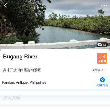


1/0
Bugang River
1.8
热度

具体开放时间需咨询景区
实用攻略

Pandan, Antique, Philippines
地图·周边
达人实拍