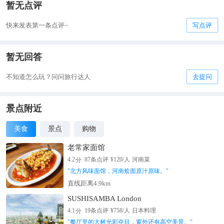
暂无点评
快来发表第一条点评~
写点评
暂无回答
不知道怎么玩？问问旅行达人
去提问
景点附近
美食
景点
购物
老常家面馆
分
4.2
87
条点评
¥
120
/人
河南菜
"
北方风味面馆，河南烩面原汁原味。
"
直线距离4.9km
SUSHISAMBA London
分
4.1
19
条点评
¥
758
/人
日本料理
"
餐厅里的大树光彩夺目，窗外还有高空美景。
"