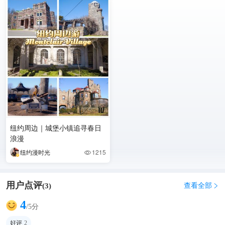
纽约周边｜城堡小镇追寻春日
浪漫
纽约漫时光
1215

用户点评
查看全部
(
3
)

4
/5分
好评
2