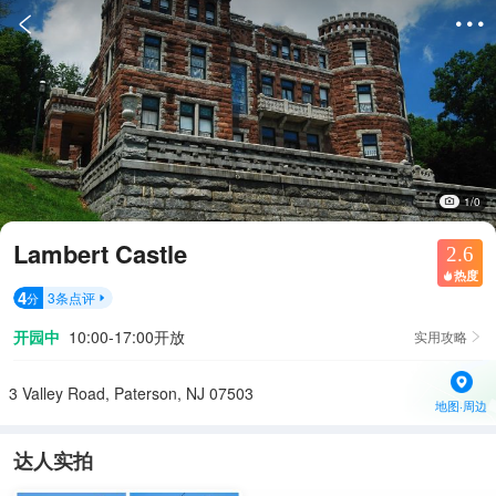


1/0
Lambert Castle
2.6
热度

4
3
条点评
分

开园中
10:00-17:00开放
实用攻略

3 Valley Road, Paterson, NJ 07503
地图·周边
达人实拍