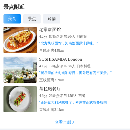
景点附近
美食
景点
购物
老常家面馆
分
4.2
87
条点评
¥
120
/人
河南菜
"
北方风味面馆，河南烩面原汁原味。
"
直线距离4.9km
SUSHISAMBA London
分
4.1
19
条点评
¥
758
/人
日本料理
"
餐厅里的大树光彩夺目，窗外还有高空美景。
"
直线距离7.2km
慕拉诺餐厅
分
4.6
26
条点评
¥
1156
/人
西餐
"
正宗意大利风味餐厅，营造非正式就餐氛围
"
直线距离3.1km
查看全部
