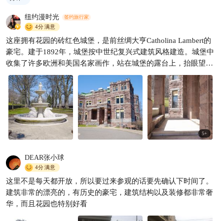
纽约漫时光
签约旅行家
4分
满意
这座拥有花园的砖红色城堡，是前丝绸大亨Catholina Lambert的
豪宅。建于1892年，城堡按中世纪复兴式建筑风格建造。城堡中
收集了许多欧洲和美国名家画作，站在城堡的露台上，抬眼望去
便是曼哈顿的天际线，拥有着绝佳的风景，前来的当日城堡在翻
修中，上官网查询了下资料，兰伯特城堡翻修后预计会于2023年
完工重新开放，城堡会继续作为博物馆开放参观。
5
+
DEAR张小球
4分
满意
这里不是每天都开放，所以要过来参观的话要先确认下时间了。
建筑非常的漂亮的，有历史的豪宅，建筑结构以及装修都非常奢
华，而且花园也特别好看