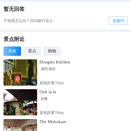
暂无回答
不知道怎么玩？问问旅行达人
去提问
景点附近
美食
景点
购物
Dougies Kitchen
酒吧/酒馆
直线距离760m
Ouh la la
西餐
直线距离789m
The Mohokare