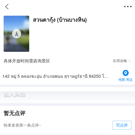


สวนตากุ้ง (บ้านบางหิน)
具体开放时间需咨询景区
实用攻略

142 หมู่ 5 คลองชะอุ่น อำเภอพนม สุราษฎร์ธานี 84250 ไทย
地图·周边
达人实拍
暂无点评
快来发表第一条点评~
写点评