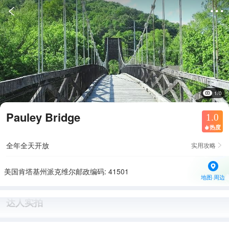


1/0
Pauley Bridge
1.0
热度

全年全天开放
实用攻略

美国肯塔基州派克维尔邮政编码: 41501
地图·周边
达人实拍