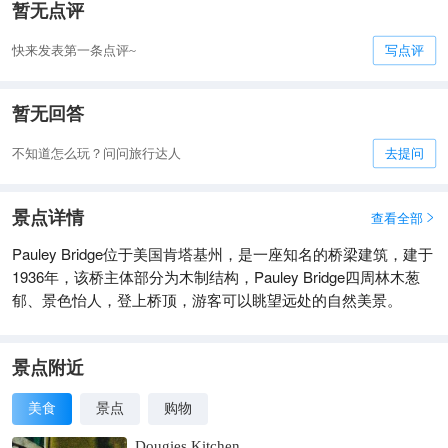
暂无点评
快来发表第一条点评~
写点评
暂无回答
不知道怎么玩？问问旅行达人
去提问
景点详情
查看全部

Pauley Bridge位于美国肯塔基州，是一座知名的桥梁建筑，建于
1936年，该桥主体部分为木制结构，Pauley Bridge四周林木葱
郁、景色怡人，登上桥顶，游客可以眺望远处的自然美景。
景点附近
美食
景点
购物
Dougies Kitchen