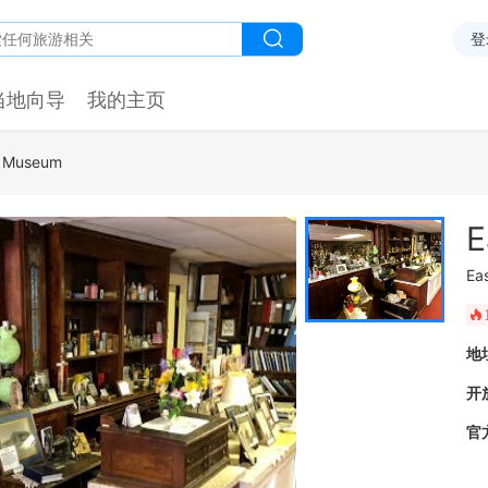
登
当地向导
我的主页
a Museum
E
Ea
󰺂
地
开
官