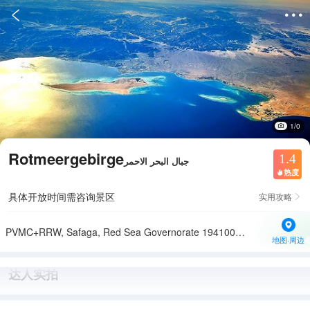


1/0
Rotmeergebirge
1.4
جبال البحر الاحمر
热度

具体开放时间需咨询景区
实用攻略

PVMC+RRW, Safaga, Red Sea Governorate 1941002, Egypt
地图·周边
达人实拍