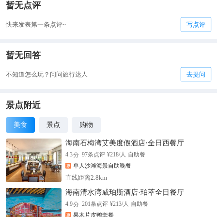
暂无点评
快来发表第一条点评~
写点评
暂无回答
不知道怎么玩？问问旅行达人
去提问
景点附近
美食
景点
购物
海南石梅湾艾美度假酒店·全日西餐厅
分
4.3
97
条点评
¥
218
/人
自助餐
单人沙滩海景自助晚餐
直线距离2.8km
海南清水湾威珀斯酒店·珀萃全日餐厅
分
4.9
201
条点评
¥
213
/人
自助餐
果木片皮鸭套餐