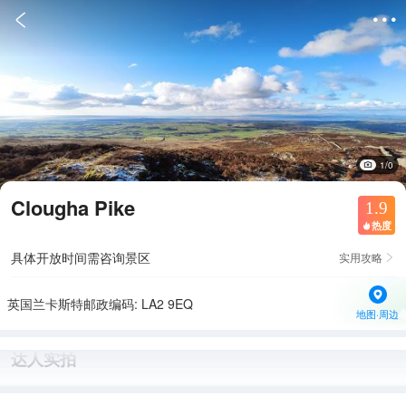


1/0
Clougha Pike
1.9
热度

具体开放时间需咨询景区
实用攻略

英国兰卡斯特邮政编码: LA2 9EQ
地图·周边
达人实拍