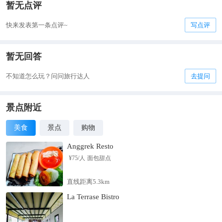
暂无点评
快来发表第一条点评~
写点评
暂无回答
不知道怎么玩？问问旅行达人
去提问
景点附近
美食
景点
购物
Anggrek Resto
¥
75
/人
面包甜点
直线距离5.3km
La Terrase Bistro