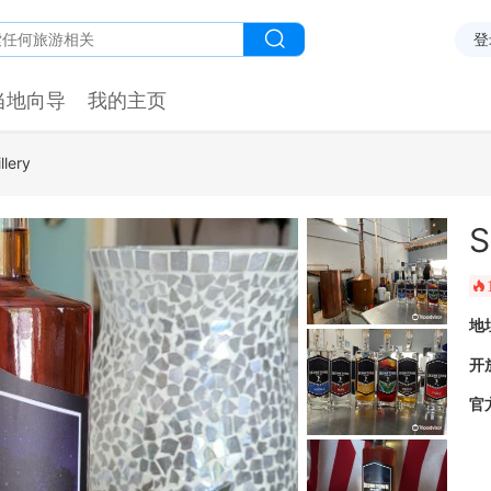
登
当地向导
我的主页
llery
S
󰺂
地
开
官