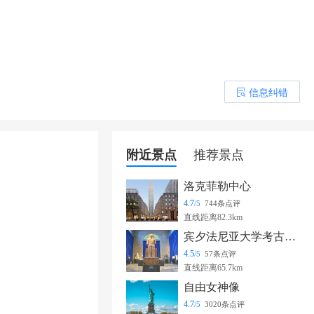
信息纠错
󰎒
附近景点
推荐景点
洛克菲勒中心
4.7
/5
744条点评
直线距离82.3km
宾夕法尼亚大学考古学及人类学博物馆
4.5
/5
57条点评
直线距离65.7km
自由女神像
4.7
/5
3020条点评