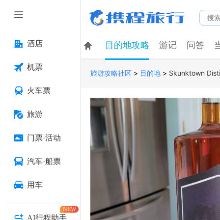
酒店
目的地攻略
游记
问答
机票
>
>
Skunktown Disti
旅游攻略社区
目的地
火车票
旅游
门票·活动
汽车·船票
用车
NEW
AI行程助手