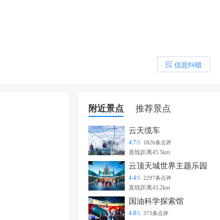
信息纠错
󰎒
附近景点
推荐景点
云天缆车
4.7
/5
1826条点评
直线距离45.5km
云顶天城世界主题乐园
4.4
/5
2297条点评
直线距离43.2km
国油科学探索馆
4.8
/5
373条点评