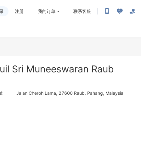
录
注册
我的订单
联系客服
uil Sri Muneeswaran Raub
址
Jalan Cheroh Lama, 27600 Raub, Pahang, Malaysia