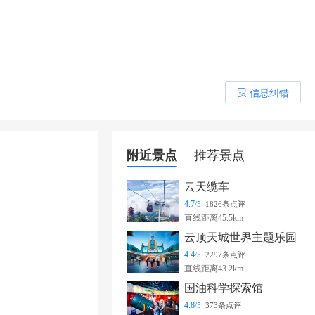
信息纠错
󰎒
附近景点
推荐景点
云天缆车
4.7
/5
1826条点评
直线距离45.5km
云顶天城世界主题乐园
4.4
/5
2297条点评
直线距离43.2km
国油科学探索馆
4.8
/5
373条点评