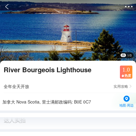


1/0
River Bourgeois Lighthouse
1.0
热度

全年全天开放
实用攻略

加拿大 Nova Scotia, 里士满邮政编码: B0E 0C7
地图·周边
达人实拍