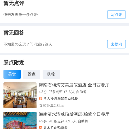
暂无点评
快来发表第一条点评~
写点评
暂无回答
不知道怎么玩？问问旅行达人
去提问
景点附近
美食
景点
购物
海南石梅湾艾美度假酒店·全日西餐厅
分
4.3
97
条点评
¥
218
/人
自助餐
单人沙滩海景自助晚餐
直线距离2.8km
海南清水湾威珀斯酒店·珀萃全日餐厅
分
4.9
201
条点评
¥
213
/人
自助餐
果木片皮鸭套餐