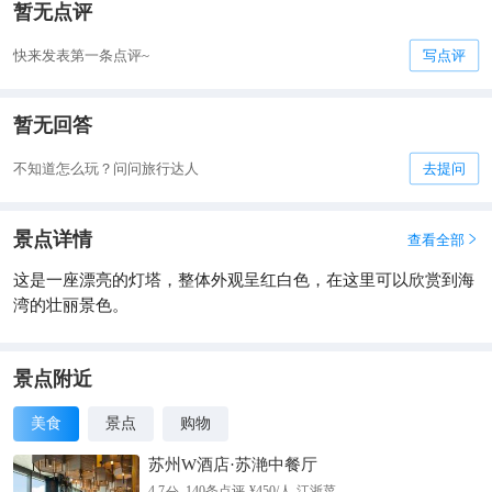
暂无点评
快来发表第一条点评~
写点评
暂无回答
不知道怎么玩？问问旅行达人
去提问
景点详情
查看全部

这是一座漂亮的灯塔，整体外观呈红白色，在这里可以欣赏到海
湾的壮丽景色。
景点附近
美食
景点
购物
苏州W酒店·苏滟中餐厅
分
4.7
140
条点评
¥
450
/人
江浙菜