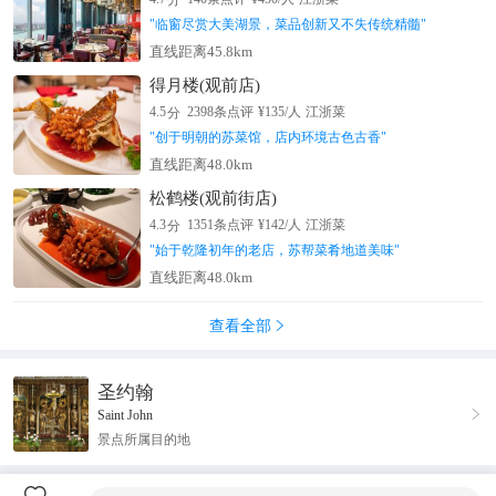
"
临窗尽赏大美湖景，菜品创新又不失传统精髓
"
直线距离45.8km
得月楼(观前店)
分
4.5
2398
条点评
¥
135
/人
江浙菜
"
创于明朝的苏菜馆，店内环境古色古香
"
直线距离48.0km
松鹤楼(观前街店)
分
4.3
1351
条点评
¥
142
/人
江浙菜
"
始于乾隆初年的老店，苏帮菜肴地道美味
"
直线距离48.0km
查看全部

圣约翰

Saint John
景点所属目的地
