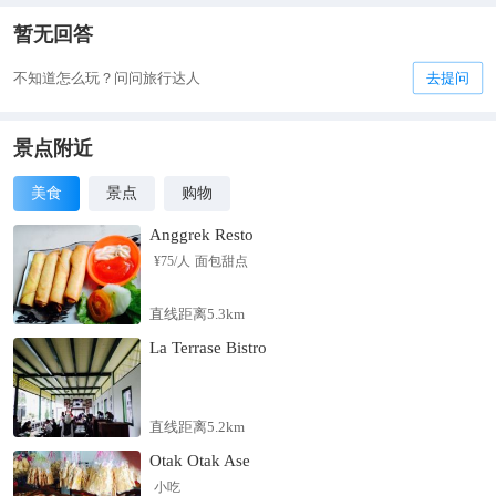
暂无回答
不知道怎么玩？问问旅行达人
去提问
景点附近
美食
景点
购物
Anggrek Resto
¥
75
/人
面包甜点
直线距离5.3km
La Terrase Bistro
直线距离5.2km
Otak Otak Ase
小吃