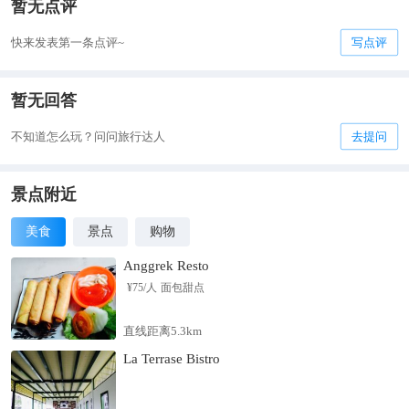
暂无点评
快来发表第一条点评~
写点评
暂无回答
不知道怎么玩？问问旅行达人
去提问
景点附近
美食
景点
购物
Anggrek Resto
¥
75
/人
面包甜点
直线距离5.3km
La Terrase Bistro