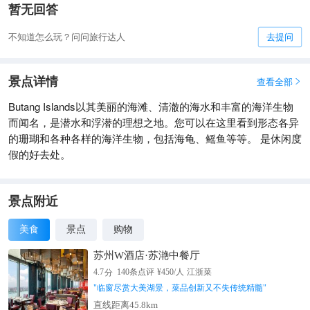
暂无回答
不知道怎么玩？问问旅行达人
去提问
景点详情
查看全部

Butang Islands以其美丽的海滩、清澈的海水和丰富的海洋生物
而闻名，是潜水和浮潜的理想之地。您可以在这里看到形态各异
的珊瑚和各种各样的海洋生物，包括海龟、鳐鱼等等。 是休闲度
假的好去处。
景点附近
美食
景点
购物
苏州W酒店·苏滟中餐厅
分
4.7
140
条点评
¥
450
/人
江浙菜
"
临窗尽赏大美湖景，菜品创新又不失传统精髓
"
直线距离45.8km