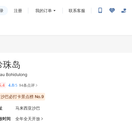
录
注册
我的订单
联系客服
珍珠岛
lau Bohidulong
5.4
4.8
/5
94条点评
沙巴必打卡景点榜 No.9
址
马来西亚沙巴
放时间
全年全天开放
