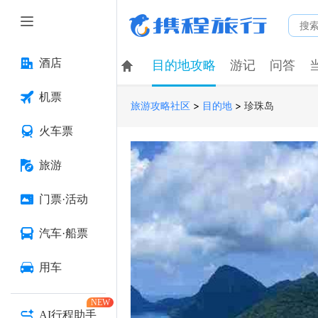
酒店
目的地攻略
游记
问答
机票
>
>
珍珠岛
旅游攻略社区
目的地
火车票
旅游
门票·活动
汽车·船票
用车
NEW
AI行程助手