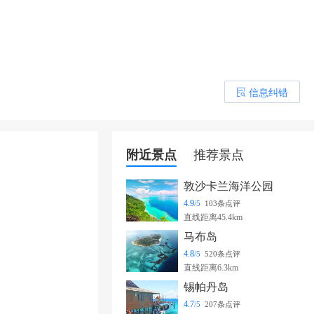
信息纠错
󰎒
附近景点
推荐景点
敦沙卡兰海洋公园
4.9
/5
103条点评
直线距离45.4km
马布岛
4.8
/5
520条点评
直线距离6.3km
锡帕丹岛
4.7
/5
207条点评