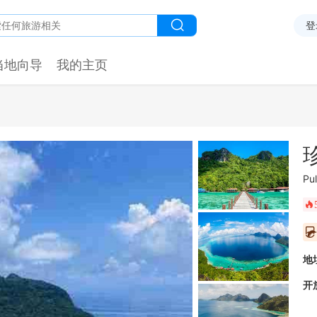
登
当地向导
我的主页
Pu
󰺂
󰥫
地
开