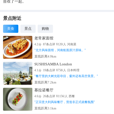
合在了一起。
景点附近
美食
景点
购物
老常家面馆
分
4.2
87
条点评
¥
120
/人
河南菜
"
北方风味面馆，河南烩面原汁原味。
"
直线距离4.9km
SUSHISAMBA London
分
4.1
19
条点评
¥
758
/人
日本料理
"
餐厅里的大树光彩夺目，窗外还有高空美景。
"
直线距离7.2km
慕拉诺餐厅
分
4.6
26
条点评
¥
1156
/人
西餐
"
正宗意大利风味餐厅，营造非正式就餐氛围
"
直线距离3.1km