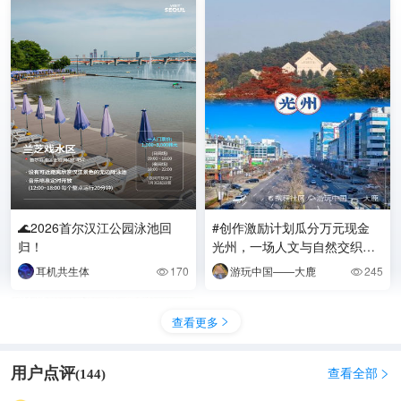
🌊2026首尔汉江公园泳池回
#创作激励计划瓜分万元现金
归！
光州，一场人文与自然交织的
旅行 光州，这座韩国西南部的
耳机共生体
170
游玩中国——大鹿
245


城市，充满独特
查看更多

用户点评
查看全部
(
144
)
