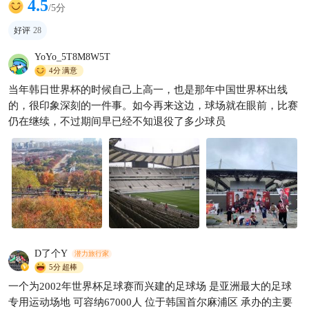
4.5
/5分
好评
28
YoYo_5T8M8W5T
4分
满意
当年韩日世界杯的时候自己上高一，也是那年中国世界杯出线
光州｜这个韩国文化之都，美
的，很印象深刻的一件事。如今再来这边，球场就在眼前，比赛
到让人想一头扎进艺术海洋！
仍在继续，不过期间早已经不知退役了多少球员
🎨🏛
烦恼小飞
323

D了个Y
潜力旅行家
5分
超棒
一个为2002年世界杯足球赛而兴建的足球场 是亚洲最大的足球
专用运动场地 可容纳67000人 位于韩国首尔麻浦区 承办的主要