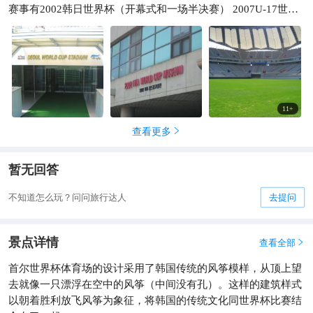
赛事有2002韩日世界杯（开幕式和一场半决赛） 2007U-17世界
杯 2013亚冠联赛等 首尔世界杯体育场为传统风筝和帆船的形状
形象体现了体育场的建筑之美
11
+
查看更多

暂无回答
不知道怎么玩？问问旅行达人
去提问
景点详情
查看全部

首尔世界杯体育场的设计采用了韩国传统的风筝模样，从顶上望
去就像一只漂浮在空中的风筝（中间没有孔）。这样的建筑样式
以朝着胜利放飞风筝为象征，将韩国的传统文化同世界杯比赛结