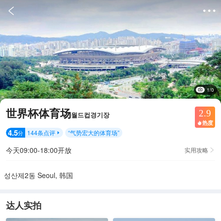


1/0
世界杯体育场
2.9
월드컵경기장
热度

4.5
144
条点评
“
气势宏大的体育场
”
分

今天09:00-18:00开放
实用攻略

성산제2동 Seoul, 韩国
达人实拍