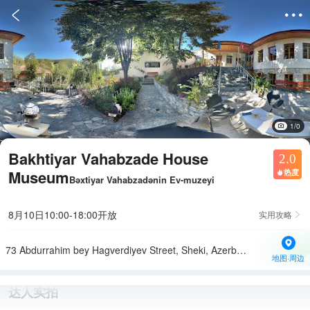


1/0
Bakhtiyar Vahabzade House
2.0
Museum
热度

Bəxtiyar Vahabzadənin Ev-muzeyi
8月10日10:00-18:00开放
实用攻略

73 Abdurrahim bey Hagverdiyev Street, Sheki, Azerbaijan
地图·周边
达人实拍