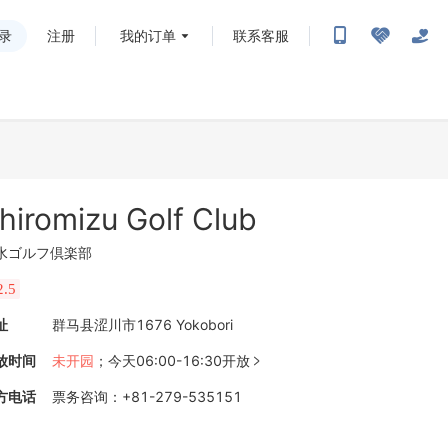
录
注册
我的订单
联系客服
hiromizu Golf Club
水ゴルフ倶楽部
2.5
址
群马县涩川市1676 Yokobori
放时间
未开园
；
今天06:00-16:30开放

方电话
票务咨询
：
+81-279-535151