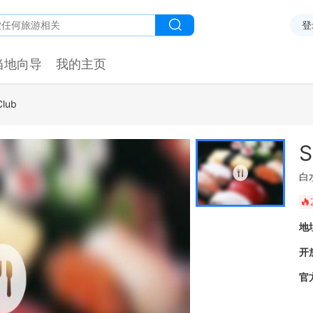
登
当地向导
我的主页
Club
S
白
󰺂
地
开
官