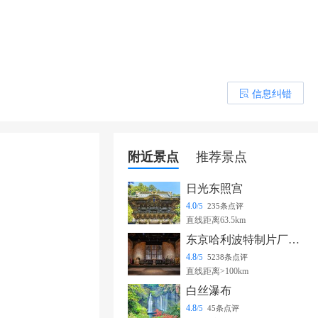
信息纠错
󰎒
附近景点
推荐景点
日光东照宫
4.0
/5
235条点评
直线距离63.5km
东京哈利波特制片厂之旅
4.8
/5
5238条点评
直线距离>100km
白丝瀑布
4.8
/5
45条点评