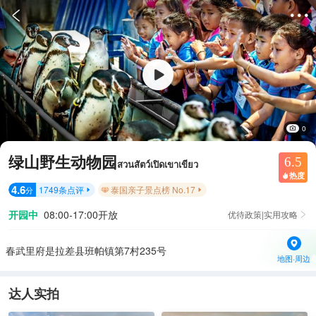


0
绿山野生动物园
6.5
สวนสัตว์เปิดเขาเขียว
热度

4.6
1749
条点评
泰国亲子景点榜 No.17
分


开园中
08:00-17:00开放
优待政策|实用攻略

春武里府是拉差县班帕镇第7村235号
地图·周边
达人实拍