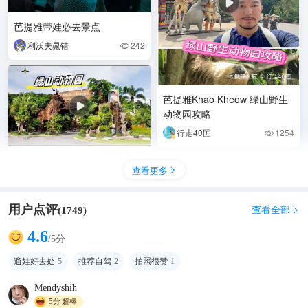
芭提雅带娃必去景点
利沃夫晁错
242

芭提雅Khao Kheow 绿山野生
动物园攻略
行走40国
1254

亚洲最大开放式动物园-绿山动
查看更多

物园
大灰机快点灰
1463

用户点评
查看全部
(
1749
)

4.6
/5分
遛娃好去处
5
推荐自驾
2
拍照很赞
1
Mendyshih
5分
超棒