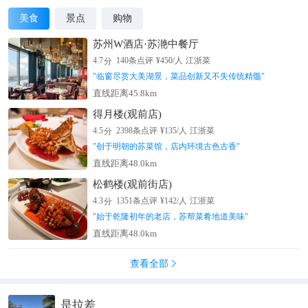
美食
景点
购物
苏州W酒店·苏滟中餐厅
分
4.7
140
条点评
¥
450
/人
江浙菜
"
临窗尽赏大美湖景，菜品创新又不失传统精髓
"
直线距离45.8km
得月楼(观前店)
分
4.5
2398
条点评
¥
135
/人
江浙菜
"
创于明朝的苏菜馆，店内环境古色古香
"
直线距离48.0km
松鹤楼(观前街店)
分
4.3
1351
条点评
¥
142
/人
江浙菜
"
始于乾隆初年的老店，苏帮菜肴地道美味
"
直线距离48.0km
查看全部

是拉差