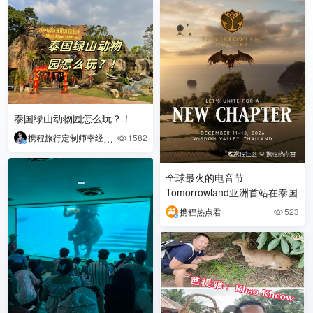
泰国绿山动物园怎么玩？！
携程旅行定制师幸经斌Mony
1582

全球最火的电音节
Tomorrowland亚洲首站在泰国
携程热点君
523
