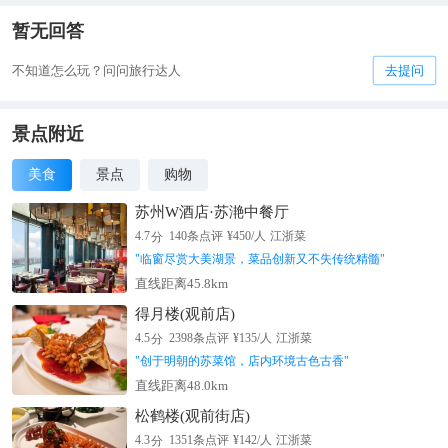
暂无回答
不知道怎么玩？问问旅行达人
去提问
景点附近
美食
景点
购物
苏州W酒店·苏滟中餐厅
分
4.7
140
条点评
¥
450
/人
江浙菜
"
临窗尽赏大美湖景，菜品创新又不失传统精髓
"
直线距离45.8km
得月楼(观前店)
分
4.5
2398
条点评
¥
135
/人
江浙菜
"
创于明朝的苏菜馆，店内环境古色古香
"
直线距离48.0km
松鹤楼(观前街店)
分
4.3
1351
条点评
¥
142
/人
江浙菜