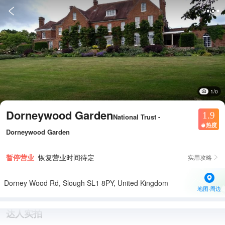


1/0
Dorneywood Garden
1.9
National Trust -
热度

Dorneywood Garden
暂停营业
恢复营业时间待定
实用攻略

Dorney Wood Rd, Slough SL1 8PY, United Kingdom
地图·周边
达人实拍