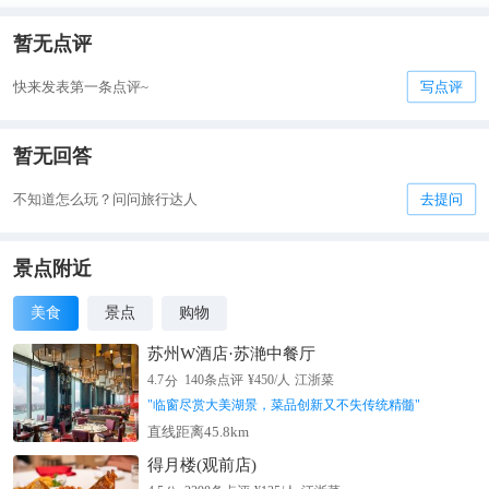
暂无点评
快来发表第一条点评~
写点评
暂无回答
不知道怎么玩？问问旅行达人
去提问
景点附近
美食
景点
购物
苏州W酒店·苏滟中餐厅
分
4.7
140
条点评
¥
450
/人
江浙菜
"
临窗尽赏大美湖景，菜品创新又不失传统精髓
"
直线距离45.8km
得月楼(观前店)