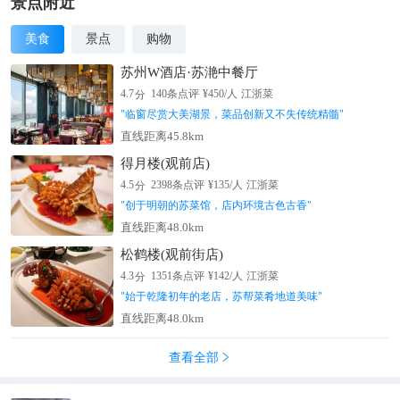
景点附近
美食
景点
购物
苏州W酒店·苏滟中餐厅
分
4.7
140
条点评
¥
450
/人
江浙菜
"
临窗尽赏大美湖景，菜品创新又不失传统精髓
"
直线距离45.8km
得月楼(观前店)
分
4.5
2398
条点评
¥
135
/人
江浙菜
"
创于明朝的苏菜馆，店内环境古色古香
"
直线距离48.0km
松鹤楼(观前街店)
分
4.3
1351
条点评
¥
142
/人
江浙菜
"
始于乾隆初年的老店，苏帮菜肴地道美味
"
直线距离48.0km
查看全部
