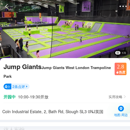


1/0
Jump Giants
2.8
Jump Giants West London Trampoline
热度

Park
4
2
条点评
分

开园中
10:00-19:30开放
实用攻略

Coln Industrial Estate, 2, Bath Rd, Slough SL3 0NJ英国
地图·周边
达人实拍