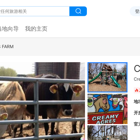
登
当地向导
我的主页
 FARM
C
Cr
󰺂
地
开
官