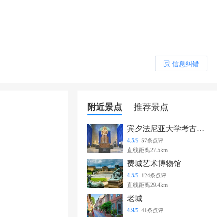
信息纠错
󰎒
附近景点
推荐景点
宾夕法尼亚大学考古学及人类学博物馆
4.5
/5
57条点评
直线距离27.5km
费城艺术博物馆
4.5
/5
124条点评
直线距离29.4km
老城
4.9
/5
41条点评