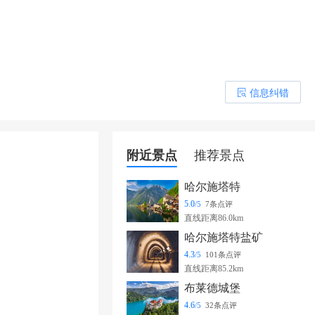
信息纠错
󰎒
附近景点
推荐景点
哈尔施塔特
5.0
/5
7条点评
直线距离86.0km
哈尔施塔特盐矿
4.3
/5
101条点评
直线距离85.2km
布莱德城堡
4.6
/5
32条点评