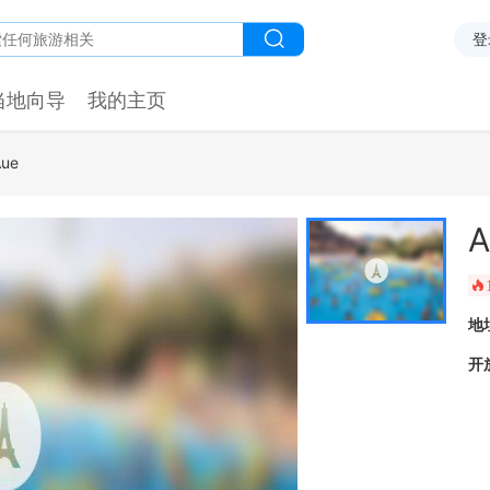
登
当地向导
我的主页
Aue
A
󰺂
地
开