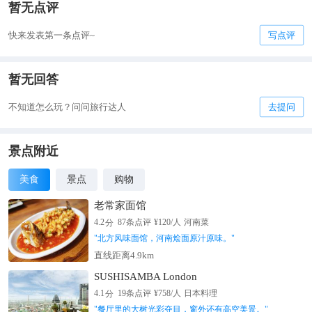
暂无点评
快来发表第一条点评~
写点评
暂无回答
不知道怎么玩？问问旅行达人
去提问
景点附近
美食
景点
购物
老常家面馆
分
4.2
87
条点评
¥
120
/人
河南菜
"
北方风味面馆，河南烩面原汁原味。
"
直线距离4.9km
SUSHISAMBA London
分
4.1
19
条点评
¥
758
/人
日本料理
"
餐厅里的大树光彩夺目，窗外还有高空美景。
"