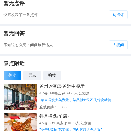
暂无点评
快来发表第一条点评~
写点评
暂无回答
不知道怎么玩？问问旅行达人
去提问
景点附近
美食
景点
购物
苏州W酒店·苏滟中餐厅
分
4.7
140
条点评
¥
450
/人
江浙菜
"
临窗尽赏大美湖景，菜品创新又不失传统精髓
"
直线距离45.8km
得月楼(观前店)
分
4.5
2398
条点评
¥
135
/人
江浙菜
"
创于明朝的苏菜馆，店内环境古色古香
"