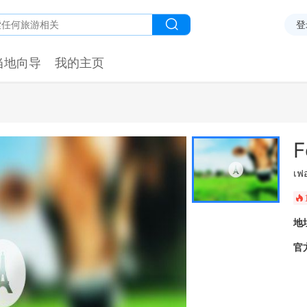
登
当地向导
我的主页
F
เฟ
󰺂
地
官