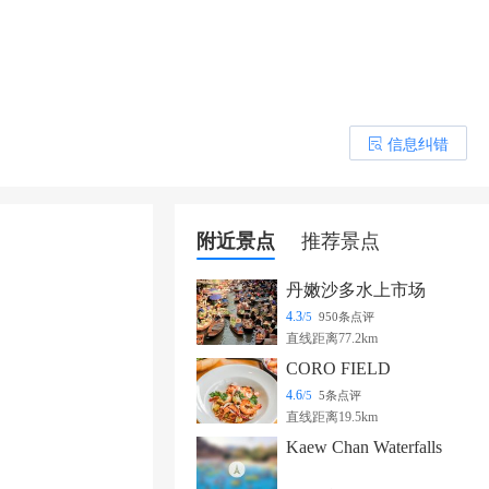
信息纠错
󰎒
附近景点
推荐景点
丹嫩沙多水上市场
4.3
/5
950条点评
直线距离77.2km
CORO FIELD
4.6
/5
5条点评
直线距离19.5km
Kaew Chan Waterfalls