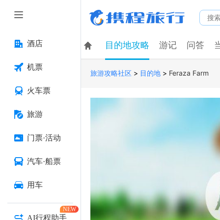
酒店
目的地攻略
游记
问答
机票
>
>
Feraza Farm
旅游攻略社区
目的地
火车票
旅游
门票·活动
汽车·船票
用车
NEW
AI行程助手