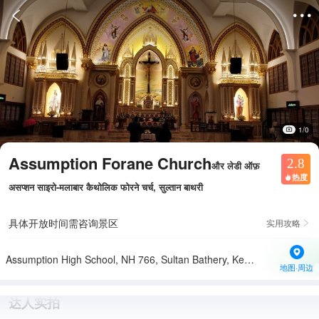


1/0
Assumption Forane Church
2.8
और लेडी ऑफ़
热度

असप्शन साइरो-मलाबार कैथोलिक फोरने चर्च, सुल्तान बाथरी
具体开放时间需咨询景区
实用攻略

Assumption High School, NH 766, Sultan Bathery, Kerala 673592印度
地图·周边
达人实拍