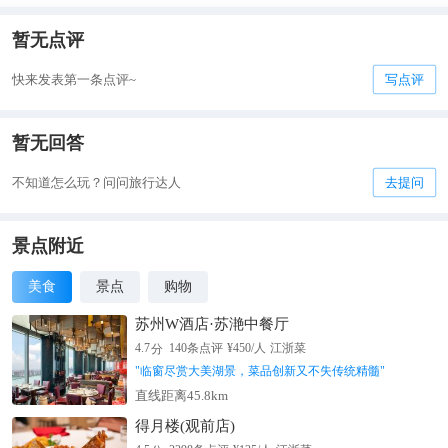
暂无点评
快来发表第一条点评~
写点评
暂无回答
不知道怎么玩？问问旅行达人
去提问
景点附近
美食
景点
购物
苏州W酒店·苏滟中餐厅
分
4.7
140
条点评
¥
450
/人
江浙菜
"
临窗尽赏大美湖景，菜品创新又不失传统精髓
"
直线距离45.8km
得月楼(观前店)