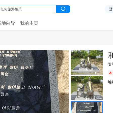
登
当地向导
我的主页
평
󰺂
地