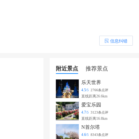
信息纠错
󰎒
附近景点
推荐景点
乐天世界
4.5
/5
2766条点评
直线距离26.6km
爱宝乐园
4.7
/5
3123条点评
直线距离16.8km
N首尔塔
4.6
/5
8343条点评