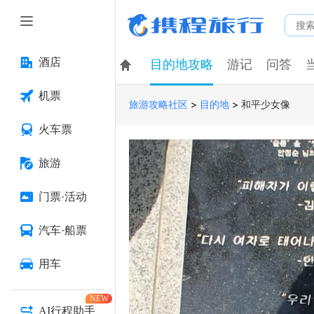
酒店
目的地攻略
游记
问答
机票
>
>
和平少女像
旅游攻略社区
目的地
火车票
旅游
门票·活动
汽车·船票
用车
NEW
AI行程助手