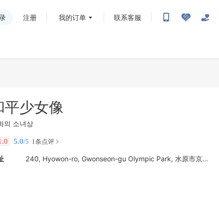
录
注册
我的订单
联系客服
和平少女像
화의 소녀상
1.0
5.0
/5
1条点评
址
240, Hyowon-ro, Gwonseon-gu Olympic Park, 水原市京畿道 韩国