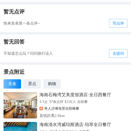
暂无点评
快来发表第一条点评~
写点评
暂无回答
不知道怎么玩？问问旅行达人
去提问
景点附近
美食
景点
购物
海南石梅湾艾美度假酒店·全日西餐厅
分
4.3
97
条点评
¥
218
/人
自助餐
单人沙滩海景自助晚餐
直线距离2.8km
海南清水湾威珀斯酒店·珀萃全日餐厅