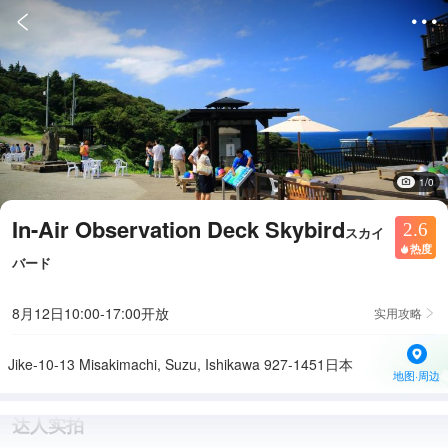


1/0
In-Air Observation Deck Skybird
2.6
スカイ
热度

バード
8月12日10:00-17:00开放
实用攻略

Jike-10-13 Misakimachi, Suzu, Ishikawa 927-1451日本
地图·周边
达人实拍