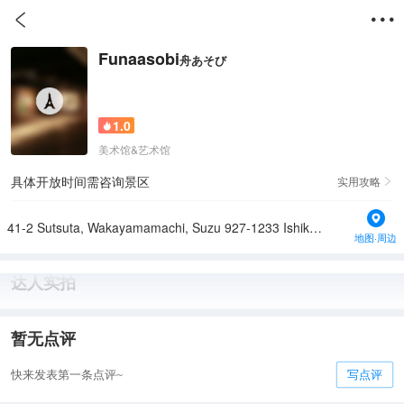


Funaasobi
舟あそび
1.0

美术馆&艺术馆
具体开放时间需咨询景区
实用攻略

41-2 Sutsuta, Wakayamamachi, Suzu 927-1233 Ishikawa Prefecture
地图·周边
达人实拍
暂无点评
快来发表第一条点评~
写点评