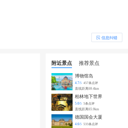
信息纠错
󰎒
附近景点
推荐景点
博物馆岛
4.7
/5
457条点评
直线距离69.4km
柏林地下世界
5.0
/5
5条点评
直线距离65.9km
德国国会大厦
4.6
/5
533条点评