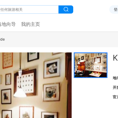
登
当地向导
我的主页
ide
K
地
开
官