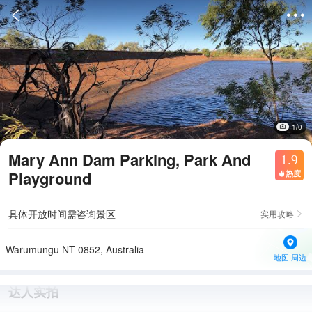


1/0
Mary Ann Dam Parking, Park And
1.9
Playground
热度

具体开放时间需咨询景区
实用攻略

Warumungu NT 0852, Australia
地图·周边
达人实拍