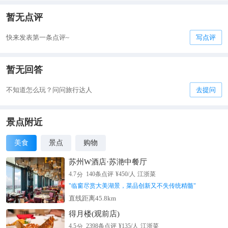
暂无点评
快来发表第一条点评~
写点评
暂无回答
不知道怎么玩？问问旅行达人
去提问
景点附近
美食
景点
购物
苏州W酒店·苏滟中餐厅
分
4.7
140
条点评
¥
450
/人
江浙菜
"
临窗尽赏大美湖景，菜品创新又不失传统精髓
"
直线距离45.8km
得月楼(观前店)
分
4.5
2398
条点评
¥
135
/人
江浙菜