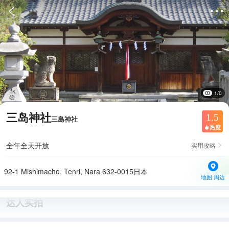


1/0
三岛神社
1.5
三島神社
热度

全年全天开放
实用攻略

92-1 Mishimacho, Tenri, Nara 632-0015日本
地图·周边
达人实拍