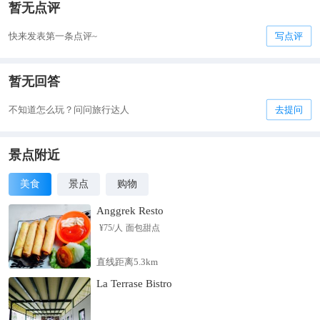
暂无点评
快来发表第一条点评~
写点评
暂无回答
不知道怎么玩？问问旅行达人
去提问
景点附近
美食
景点
购物
Anggrek Resto
¥
75
/人
面包甜点
直线距离5.3km
La Terrase Bistro