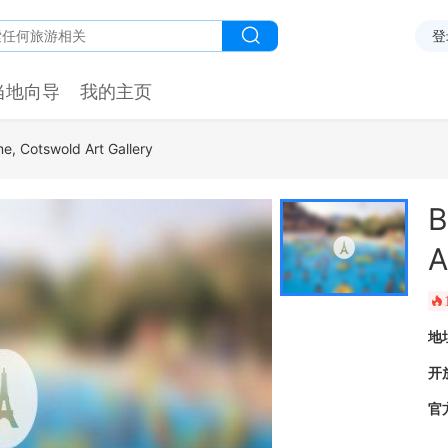
登
当地向导
我的主页
e, Cotswold Art Gallery
B
A
󰺂
地
开
官