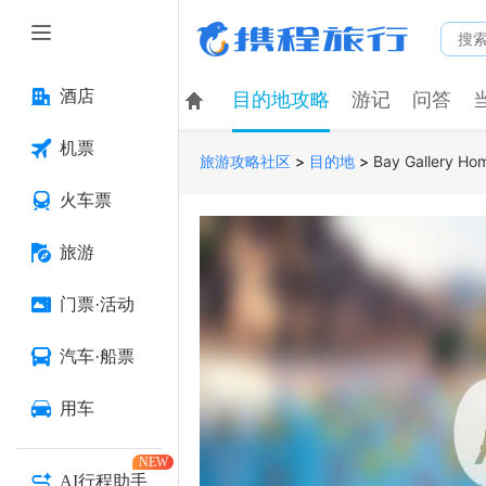
酒店
目的地攻略
游记
问答
机票
>
>
Bay Gallery Hom
旅游攻略社区
目的地
火车票
旅游
门票·活动
汽车·船票
用车
NEW
AI行程助手