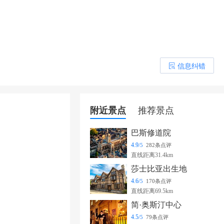
信息纠错
󰎒
附近景点
推荐景点
巴斯修道院
4.9
/5
282条点评
直线距离31.4km
莎士比亚出生地
4.6
/5
170条点评
直线距离69.5km
简·奥斯汀中心
4.5
/5
79条点评