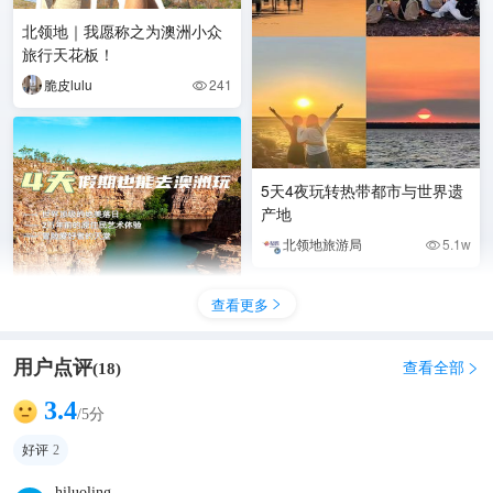
北领地｜我愿称之为澳洲小众
旅行天花板！
脆皮lulu
241

5天4夜玩转热带都市与世界遗
产地
北领地旅游局
5.1w

查看更多

用户点评
查看全部
(
18
)

只有4天假期也能去澳洲玩‼这
3.4
/5分
条路线太宝藏
好评
2
亲爱的梦梦～
339

hiluoling