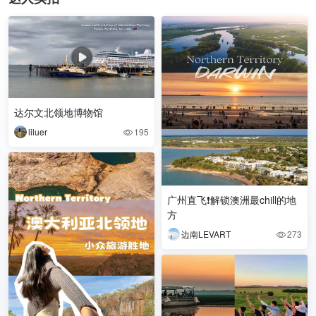
达尔文北领地博物馆
liluer
195

广州直飞❗解锁澳洲最chill的地
方
边南LEVART
273
