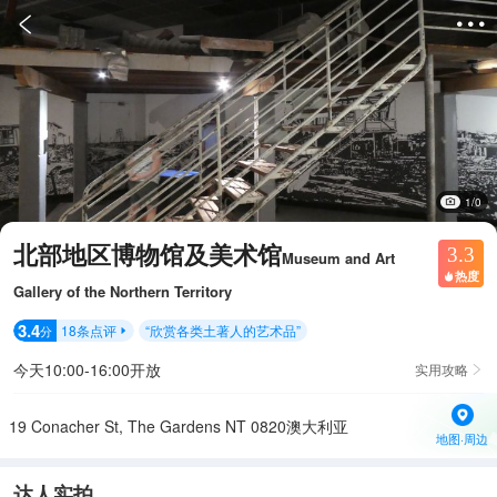


1/0
北部地区博物馆及美术馆
3.3
Museum and Art
热度

Gallery of the Northern Territory
3.4
18
条点评
“
欣赏各类土著人的艺术品
”
分

今天10:00-16:00开放
实用攻略

19 Conacher St, The Gardens NT 0820澳大利亚
地图·周边
达人实拍