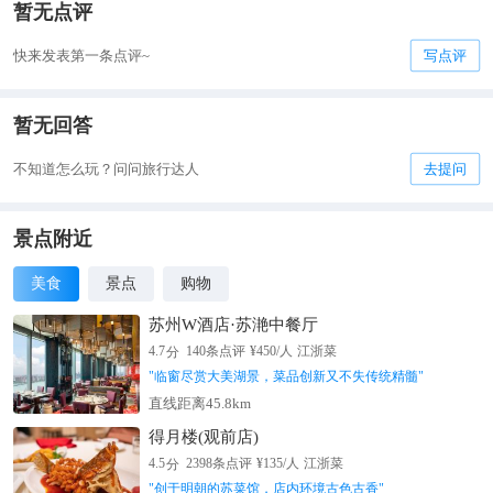
暂无点评
快来发表第一条点评~
写点评
暂无回答
不知道怎么玩？问问旅行达人
去提问
景点附近
美食
景点
购物
苏州W酒店·苏滟中餐厅
分
4.7
140
条点评
¥
450
/人
江浙菜
"
临窗尽赏大美湖景，菜品创新又不失传统精髓
"
直线距离45.8km
得月楼(观前店)
分
4.5
2398
条点评
¥
135
/人
江浙菜
"
创于明朝的苏菜馆，店内环境古色古香
"